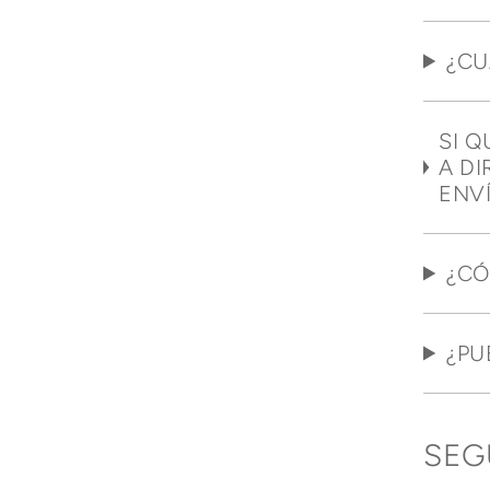
¿CU
SI 
A DI
ENV
¿CÓ
¿PU
SEG