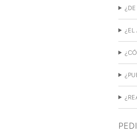
¿DE
¿EL
¿CÓ
¿PU
¿RE
PED