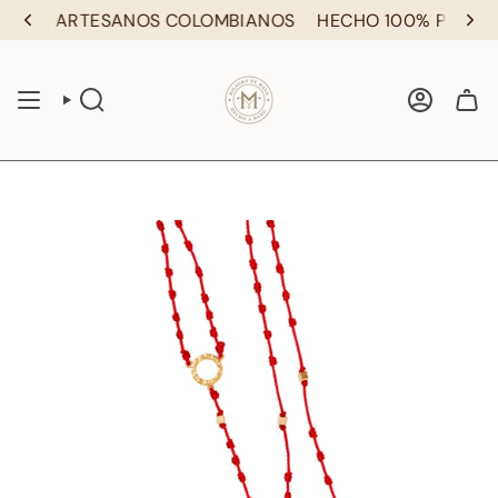
Ir
POR ARTESANOS COLOMBIANOS
HECHO 100% POR ART
al
contenido
BÚSQUEDA
CUENTA