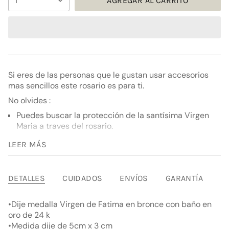
1
AGREGAR AL CARRITO
<span
class=\"quantity-
cart\">
{{
quantity
}}
</span>
Si eres de las personas que le gustan usar accesorios
en
mas sencillos este rosario es para ti.
el
No olvides :
carrito",
"decrease"=>"Disminuir
Puedes buscar la protección de la santísima Virgen
cantidad
Maria a traves del rosario.
para
Diseño
{{
LEER MÁS
product
Dije medalla Virgen de Fatima en bronce con baño en
}}",
oro de 24 k
"multiples_of"=>"Incrementos
DETALLES
CUIDADOS
ENVÍOS
GARANTÍA
Medida dije de 5cm x 3 cm
de
{{
•Dije medalla Virgen de Fatima en bronce con baño en
quantity
oro de 24 k
}}",
•Medida dije de 5cm x 3 cm