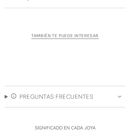
"minimum_of"=>"Mínimo
de
{{
quantity
}}",
"maximum_of"=>"Máximo
TAMBIÉN TE PUEDE INTERESAR
de
{{
quantity
}}"}
PREGUNTAS FRECUENTES
SIGNIFICADO EN CADA JOYA