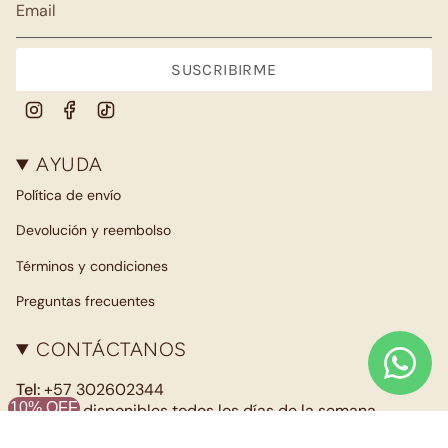
SUSCRIBIRME
Instagram
Facebook
TikTok
AYUDA
Política de envío
Devolución y reembolso
Términos y condiciones
Preguntas frecuentes
CONTÁCTANOS
Tel:
+57 302602344
10% OFF
Estamos disponibles todos los días de la semana.