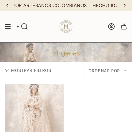
Ir
00% POR ARTESANOS COLOMBIANOS
HECHO 100% POR
al
contenido
BÚSQUEDA
CUENTA
ORDENAR
MOSTRAR FILTROS
ORDENAR POR
POR