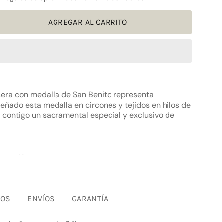
AGREGAR AL CARRITO
sera con medalla de San Benito representa
eñado esta medalla en circones y tejidos en hilos de
s contigo un sacramental especial y exclusivo de
r
devoción.
por un sacerdote.
nfías en Dios y su inmensa protección.
ementos
DOS
ENVÍOS
GARANTÍA
 con baño en oro de 24kt.