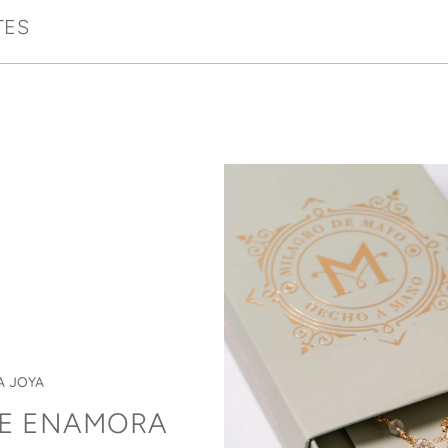
TES
A JOYA
UE ENAMORA