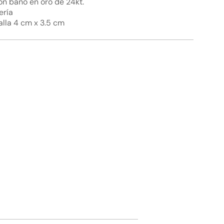
on baño en oro de 24kt.
joyería
ería
edalla 4cm x 3.5 cm
mo
lla 4 cm x 3.5 cm
imo