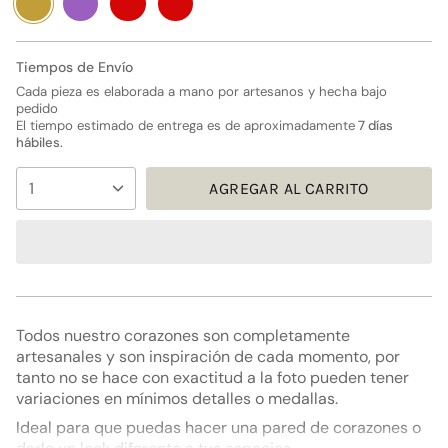
agotada
agotada
agotada
con
agotada
o
o
o
alas
o
no
no
no
no
disponible
disponible
disponible
disponible
Tiempos de Envío
Cada pieza es elaborada a mano por artesanos y hecha bajo
pedido
El tiempo estimado de entrega es de aproximadamente
7 días
hábiles.
{"in_cart_html"=>"
1
AGREGAR AL CARRITO
<span
class=\"quantity-
cart\">
{{
quantity
}}
</span>
Todos nuestro corazones son completamente
en
artesanales y son inspiración de cada momento, por
el
tanto no se hace con exactitud a la foto pueden tener
carrito",
variaciones en mínimos detalles o medallas.
"decrease"=>"Disminuir
Ideal para que puedas hacer una pared de corazones o
cantidad