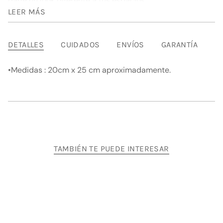
darle un look diferente a tus espacios.
para
{{
LEER MÁS
Medidas : 20cm x 25 cm aproximadamente.
product
}}",
"multiples_of"=>"Incrementos
DETALLES
CUIDADOS
ENVÍOS
GARANTÍA
de
{{
•Medidas : 20cm x 25 cm aproximadamente.
quantity
}}",
"minimum_of"=>"Mínimo
de
{{
quantity
}}",
"maximum_of"=>"Máximo
TAMBIÉN TE PUEDE INTERESAR
de
{{
quantity
}}"}