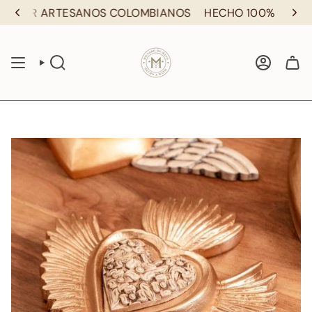
Ir
POR ARTESANOS COLOMBIANOS
HECHO 100% POR ART
al
contenido
BÚSQUEDA
CUENTA