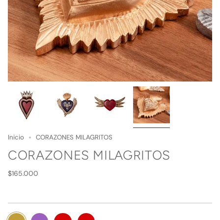
Inicio
CORAZONES MILAGRITOS
CORAZONES MILAGRITOS
Precio
$165.000
regular
Dorado
Variante
Morado
Variante
Rojo
Variante
Rojo
Variante