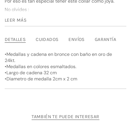
Por eso es tan especial tener este collar como joya.
"decrease"=>"Disminuir
cantidad
No olvides :
para
tienes cuatro principios básicos y especiales en tu fe.
{{
LEER MÁS
product
Diseño
}}",
Medallas y cadena en bronce con baño en oro de
"multiples_of"=>"Incrementos
DETALLES
CUIDADOS
ENVÍOS
GARANTÍA
24kt.
de
Medallas en colores esmaltados.
{{
•Medallas y cadena en bronce con baño en oro de
Largo de cadena 32 cm
quantity
24kt.
}}",
Diametro de medalla 2cm x 2 cm
•Medallas en colores esmaltados.
"minimum_of"=>"Mínimo
•Largo de cadena 32 cm
de
•Diametro de medalla 2cm x 2 cm
{{
quantity
}}",
"maximum_of"=>"Máximo
de
{{
TAMBIÉN TE PUEDE INTERESAR
quantity
}}"}