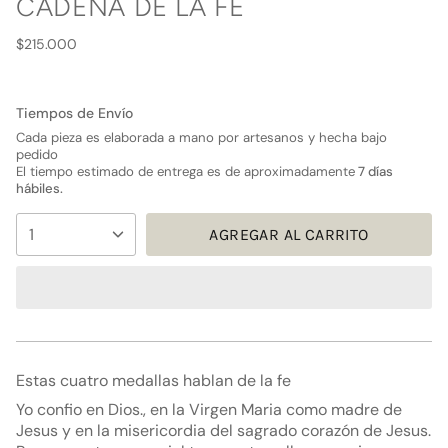
CADENA DE LA FE
Precio
$215.000
regular
Tiempos de Envío
Cada pieza es elaborada a mano por artesanos y hecha bajo
pedido
El tiempo estimado de entrega es de aproximadamente
7 días
hábiles.
{"in_cart_html"=>"
1
AGREGAR AL CARRITO
<span
class=\"quantity-
cart\">
{{
quantity
}}
</span>
Estas cuatro medallas hablan de la fe
en
Yo confio en Dios., en la Virgen Maria como madre de
el
Jesus y en la misericordia del sagrado corazón de Jesus.
carrito",