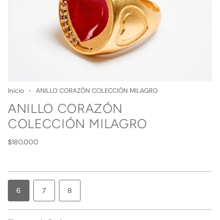
Inicio
ANILLO CORAZÓN COLECCIÓN MILAGRO
ANILLO CORAZÓN
COLECCIÓN MILAGRO
Precio
$180.000
regular
VARIANTE
VARIANTE
VARIANTE
6
7
8
AGOTADA
AGOTADA
AGOTADA
O
O
O