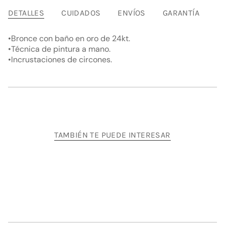
}}",
"multiples_of"=>"Incrementos
DETALLES
CUIDADOS
ENVÍOS
GARANTÍA
de
{{
•Bronce con baño en oro de 24kt.
quantity
•Técnica de pintura a mano.
}}",
•Incrustaciones de circones.
"minimum_of"=>"Mínimo
de
{{
quantity
}}",
"maximum_of"=>"Máximo
de
TAMBIÉN TE PUEDE INTERESAR
{{
quantity
}}"}