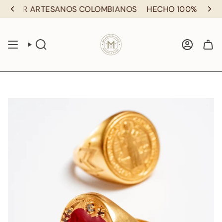
Ir
 POR ARTESANOS COLOMBIANOS
HECHO 100% POR AR
al
contenido
BÚSQUEDA
CUENTA