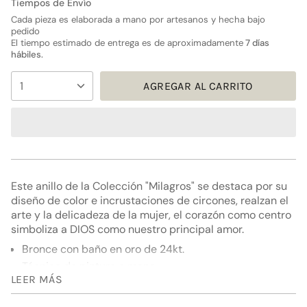
Tiempos de Envío
NO
NO
NO
DISPONIBLE
DISPONIBLE
DISPONIBLE
Cada pieza es elaborada a mano por artesanos y hecha bajo
pedido
El tiempo estimado de entrega es de aproximadamente
7 días
hábiles.
{"in_cart_html"=>"
1
AGREGAR AL CARRITO
<span
class=\"quantity-
cart\">
{{
quantity
}}
</span>
Este anillo de la Colección "Milagros" se destaca por su
en
diseño de color e incrustaciones de circones, realzan el
el
arte y la delicadeza de la mujer, el corazón como centro
carrito",
simboliza a DIOS como nuestro principal amor.
"decrease"=>"Disminuir
Bronce con baño en oro de 24kt.
cantidad
para
Técnica de pintura a mano.
{{
LEER MÁS
Incrustaciones de circones.
product