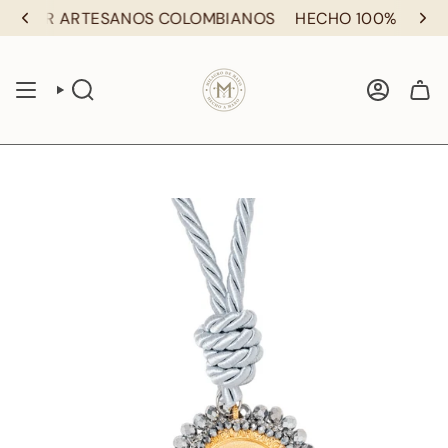
Ir
 POR ARTESANOS COLOMBIANOS
HECHO 100% POR AR
al
contenido
BÚSQUEDA
CUENTA