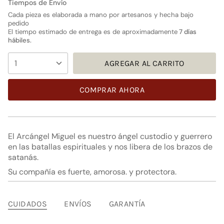
Tiempos de Envío
Cada pieza es elaborada a mano por artesanos y hecha bajo
pedido
El tiempo estimado de entrega es de aproximadamente
7 días
hábiles.
{"in_cart_html"=>"
1
AGREGAR AL CARRITO
<span
class=\"quantity-
cart\">
COMPRAR AHORA
{{
quantity
}}
</span>
El Arcángel Miguel es nuestro ángel custodio y guerrero
en
en las batallas espirituales y nos libera de los brazos de
el
satanás.
carrito",
Su compañía es fuerte, amorosa. y protectora.
"decrease"=>"Disminuir
cantidad
para
{{
CUIDADOS
ENVÍOS
GARANTÍA
product