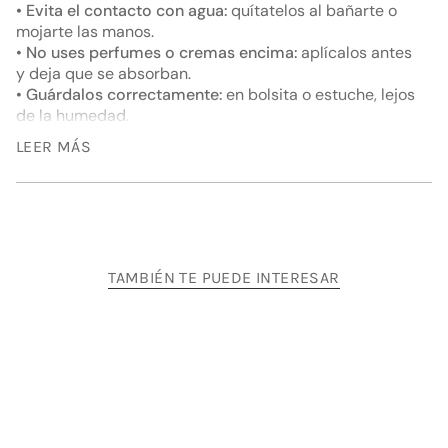
}}",
• Evita el contacto con agua:
quítatelos al bañarte o
"multiples_of"=>"Incrementos
mojarte las manos.
de
•
No uses perfumes o cremas encima:
aplícalos antes
{{
y deja que se absorban.
quantity
•
Guárdalos correctamente:
en bolsita o estuche, lejos
}}",
de la humedad.
"minimum_of"=>"Mínimo
•
Límpialos suavemente:
con paño seco, sin productos
LEER MÁS
de
agresivos.
{{
•
No duermas con ellos:
el roce puede rayarlos o
quantity
desgastarlos.
}}",
•
Evita el sudor:
no los uses al hacer ejercicio.
"maximum_of"=>"Máximo
de
{{
TAMBIÉN TE PUEDE INTERESAR
quantity
}}"}